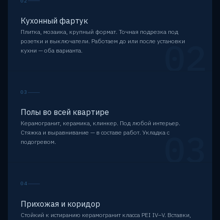
02
Кухонный фартук
Плитка, мозаика, крупный формат. Точная подрезка под
02
розетки и выключатели. Работаем до или после установки
кухни — оба варианта.
03
Полы во всей квартире
Керамогранит, керамика, клинкер. Под любой интерьер.
03
Стяжка и выравнивание — в составе работ. Укладка с
подогревом.
04
Прихожая и коридор
Стойкий к истиранию керамогранит класса PEI IV–V. Вставки,