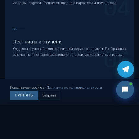
04
декоры, пороги. Точная стыковка с паркетом и ламинатом.
05
Лестницы и ступени
05
Отделка ступеней клинкером или керамогранитом. Г-образные
элементы, противоскользящие вставки, декоративные торцы.
06
Используем cookies.
Политика конфиденциальности
Террасы и уличные площадки
Позвонить
Оставить заявку
ПРИНЯТЬ
Закрыть
Морозостойкий клинкер и керамогранит для улицы. Укладка
06
на морозостойкий клей с деформационными швами.
Долговечно при перепадах температур.
РОЯЛБАЙ · ВИТЕБСК
✕
🏗
Строительство и ремонт с 2010 года