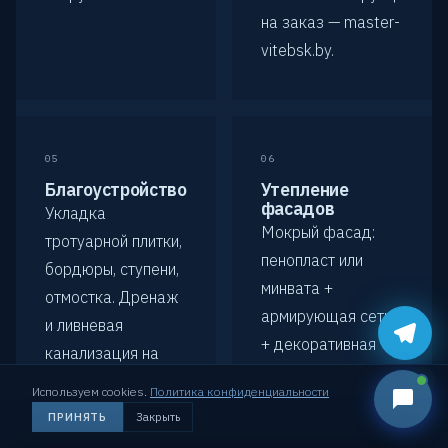
на заказ —
master-
vitebsk.by
.
05
06
Благоустройство
Утепление
фасадов
Укладка
Мокрый фасад:
тротуарной плитки,
пенопласт или
бордюры, ступени,
минвата +
отмостка. Дренаж
армирующая сетка
и ливневая
+ декоративная
канализация на
штукатурка.
участке.
Используем cookies.
Политика конфиденциальности
Снижение
Позвонить
Оставить заявку
ПРИНЯТЬ
Закрыть
теплопотерь до