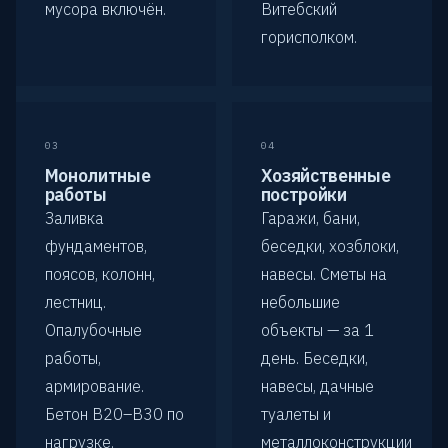
мусора включён.
Витебский
горисполком.
03
04
Монолитные
Хозяйственные
работы
постройки
Заливка
Гаражи, бани,
фундаментов,
беседки, хозблоки,
поясов, колонн,
навесы. Сметы на
лестниц.
небольшие
Опалубочные
объекты — за 1
работы,
день. Беседки,
армирование.
навесы, дачные
Бетон B20–B30 по
туалеты и
нагрузке.
металлоконструкции